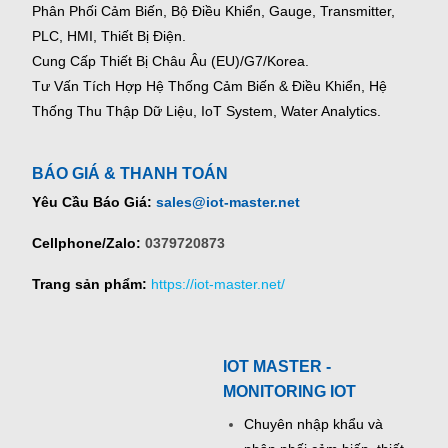
Phân Phối Cảm Biến, Bộ Điều Khiển, Gauge,
Transmitter,
PLC, HMI, Thiết Bị Điện.
Cung Cấp Thiết Bị Châu Âu (EU)/G7/Korea.
Tư Vấn Tích Hợp Hệ Thống Cảm Biến & Điều Khiển, Hệ
Thống Thu Thập Dữ Liệu, IoT System, Water Analytics.
BÁO GIÁ & THANH TOÁN
Yêu Cầu Báo Giá:
sales@iot-master.net
Cellphone/Zalo:
0379720873
Trang sản phẩm:
https://iot-master.net/
IOT MASTER -
MONITORING IOT
Chuyên nhập khẩu và