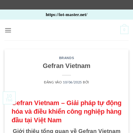
Bỏ
https://iot-master.net/
qua
nội
0
dung
BRANDS
Gefran Vietnam
ĐĂNG VÀO
10/06/2025
BỞI
10
Th6
Gefran Vietnam – Giải pháp tự động
hóa và điều khiển công nghiệp hàng
đầu tại Việt Nam
Giới thiệu tổng quan về Gefran Vietnam