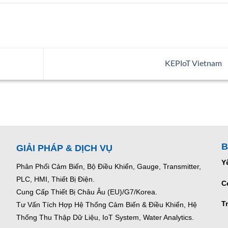
KEPIoT Vietnam
B
GIẢI PHÁP & DỊCH VỤ
Y
Phân Phối Cảm Biến, Bộ Điều Khiển, Gauge,
Transmitter,
PLC, HMI, Thiết Bị Điện.
C
Cung Cấp Thiết Bị Châu Âu (EU)/G7/Korea.
T
Tư Vấn Tích Hợp Hệ Thống Cảm Biến & Điều Khiển, Hệ
Thống Thu Thập Dữ Liệu, IoT System, Water Analytics.