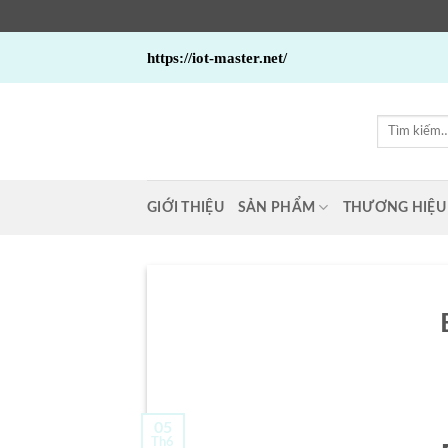
Bỏ
https://iot-master.net/
qua
nội
dung
Tìm
kiếm:
GIỚI THIỆU
SẢN PHẨM
THƯƠNG HIỆU
05
Th6