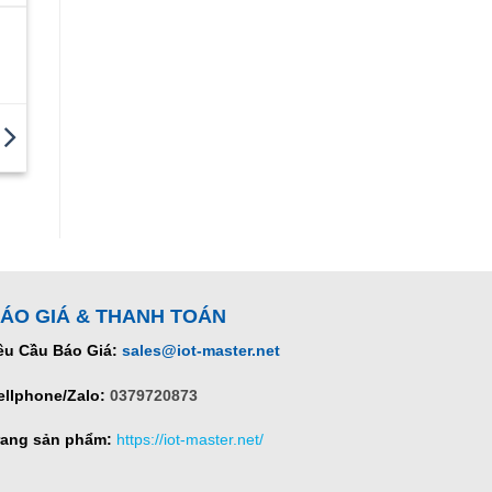
ÁO GIÁ & THANH TOÁN
êu Cầu Báo Giá:
sales@iot-master.net
ellphone/Zalo:
0379720873
rang sản phẩm:
https://iot-master.net/