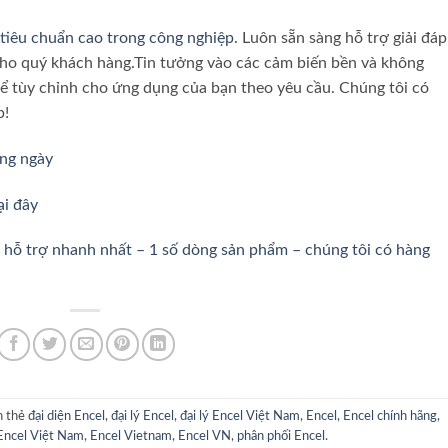
 tiêu chuẩn cao trong công nghiệp
. Luôn sẵn sàng hỗ trợ giải đáp
cho quý khách hàng
.
Tin tưởng vào các cảm biến bền và không
ể tùy chỉnh cho ứng dụng của bạn theo yêu cầu. Chúng tôi có
p!
ằng ngày
ại đây
à hỗ trợ nhanh nhất – 1 số dòng sản phẩm – chúng tôi có hàng
n thẻ
đại diện Encel
,
đại lý Encel
,
đại lý Encel Việt Nam
,
Encel
,
Encel chính hãng
,
Encel Việt Nam
,
Encel Vietnam
,
Encel VN
,
phân phối Encel
.