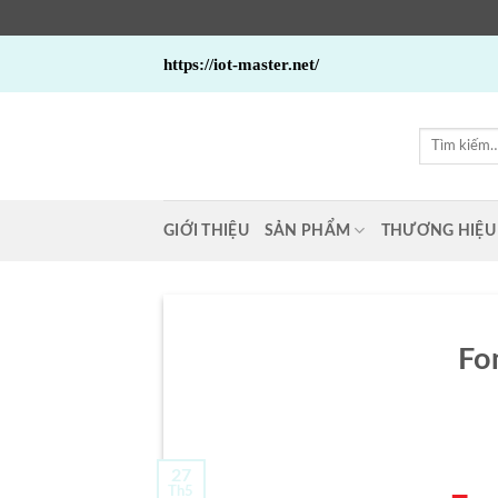
Bỏ
https://iot-master.net/
qua
nội
dung
Tìm
kiếm:
GIỚI THIỆU
SẢN PHẨM
THƯƠNG HIỆU
Fo
27
Th5