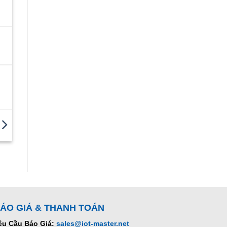
ÁO GIÁ & THANH TOÁN
êu Cầu Báo Giá:
sales@iot-master.net