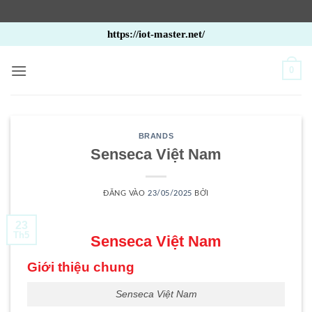
Bỏ
https://iot-master.net/
qua
nội
0
dung
BRANDS
Senseca Việt Nam
ĐĂNG VÀO
23/05/2025
BỞI
23
Th5
Senseca Việt Nam
Giới thiệu chung
Senseca Việt Nam