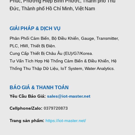
Phúc, Phường Hiệp Bình Phước, Thành phố Thủ
Đức, Thành phố Hồ Chí Minh, Việt Nam
GIẢI PHÁP & DỊCH VỤ
Phân Phối Cảm Biến, Bộ Điều Khiển, Gauge,
Transmitter,
PLC, HMI, Thiết Bị Điện.
Cung Cấp Thiết Bị Châu Âu (EU)/G7/Korea.
Tư Vấn Tích Hợp Hệ Thống Cảm Biến & Điều Khiển, Hệ
Thống Thu Thập Dữ Liệu, IoT System, Water Analytics.
BÁO GIÁ & THANH TOÁN
Yêu Cầu Báo Giá:
sales@iot-master.net
Cellphone/Zalo:
0379720873
Trang sản phẩm:
https://iot-master.net/