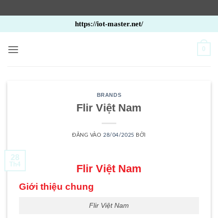
Bỏ
https://iot-master.net/
qua
nội
0
dung
BRANDS
Flir Việt Nam
ĐĂNG VÀO
28/04/2025
BỞI
28
Th4
Flir Việt Nam
Giới thiệu chung
Flir Việt Nam