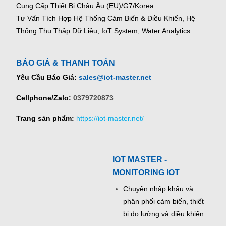
Cung Cấp Thiết Bị Châu Âu (EU)/G7/Korea.
Tư Vấn Tích Hợp Hệ Thống Cảm Biến & Điều Khiển, Hệ
Thống Thu Thập Dữ Liệu, IoT System, Water Analytics.
BÁO GIÁ & THANH TOÁN
Yêu Cầu Báo Giá:
sales@iot-master.net
Cellphone/Zalo:
0379720873
Trang sản phẩm:
https://iot-master.net/
IOT MASTER -
MONITORING IOT
Chuyên nhập khẩu và
phân phối cảm biến, thiết
bị đo lường và điều khiển.