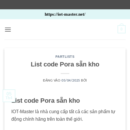
Bỏ
https://iot-master.net/
qua
nội
0
dung
PARTLISTS
List code Pora sẵn kho
ĐĂNG VÀO
05/04/2025
BỞI
05
Th4
List code Pora sẵn kho
IOT-Master là nhà cung cấp tất cả các sản phẩm tự
động chính hãng trên toàn thế giới.