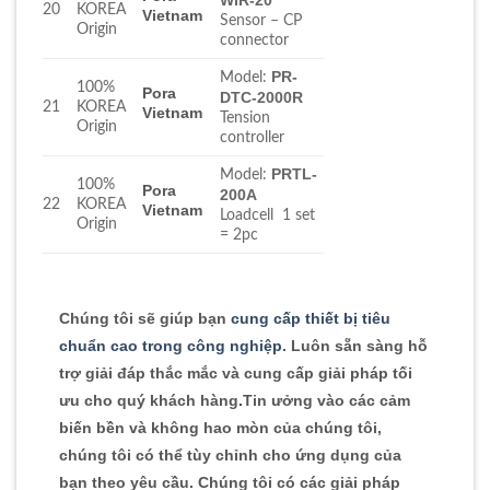
20
KOREA
Vietnam
Sensor – CP
Origin
connector
PR-
Model:
100%
Pora
DTC-2000R
21
KOREA
Vietnam
Tension
Origin
controller
PRTL-
Model:
100%
Pora
200A
22
KOREA
Vietnam
Loadcell 1 set
Origin
= 2pc
Chúng tôi sẽ giúp bạn
cung cấp thiết bị tiêu
chuẩn cao trong công nghiệp
. Luôn sẵn sàng hỗ
trợ giải đáp thắc mắc và cung cấp giải pháp tối
ưu cho quý khách hàng
.
Tin ưởng vào các cảm
biến bền và không hao mòn của chúng tôi,
chúng tôi có thể tùy chỉnh cho ứng dụng của
bạn theo yêu cầu. Chúng tôi có các giải pháp