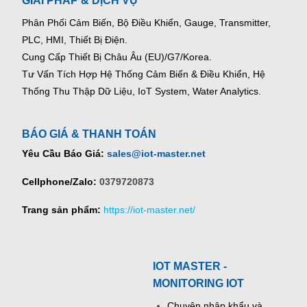
GIẢI PHÁP & DỊCH VỤ
Phân Phối Cảm Biến, Bộ Điều Khiển, Gauge,
Transmitter,
PLC, HMI, Thiết Bị Điện.
Cung Cấp Thiết Bị Châu Âu (EU)/G7/Korea.
Tư Vấn Tích Hợp Hệ Thống Cảm Biến & Điều Khiển, Hệ
Thống Thu Thập Dữ Liệu, IoT System, Water Analytics.
BÁO GIÁ & THANH TOÁN
Yêu Cầu Báo Giá:
sales@iot-master.net
Cellphone/Zalo:
0379720873
Trang sản phẩm:
https://iot-master.net/
IOT MASTER -
MONITORING IOT
Chuyên nhập khẩu và