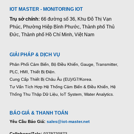
IOT MASTER - MONITORING IOT
Trụ sở chính:
66 đường số 36, Khu Đô Thị Vạn
Phúc, Phường Hiệp Bình Phước, Thành phố Thủ
Đức, Thành phố Hồ Chí Minh, Việt Nam
GIẢI PHÁP & DỊCH VỤ
Phân Phối Cảm Biến, Bộ Điều Khiển, Gauge,
Transmitter,
PLC, HMI, Thiết Bị Điện.
Cung Cấp Thiết Bị Châu Âu (EU)/G7/Korea.
Tư Vấn Tích Hợp Hệ Thống Cảm Biến & Điều Khiển, Hệ
Thống Thu Thập Dữ Liệu, IoT System, Water Analytics.
BÁO GIÁ & THANH TOÁN
Yêu Cầu Báo Giá:
sales@iot-master.net
Cellphone/Zalo:
0379720873