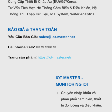
Cung Cấp Thiết Bị Châu Âu (EU)/G7/Korea.
Tư Vấn Tích Hợp Hệ Thống Cảm Biến & Điều Khiển, Hệ
Thống Thu Thập Dữ Liệu, IoT System, Water Analytics.
BÁO GIÁ & THANH TOÁN
Yêu Cầu Báo Giá:
sales@iot-master.net
Cellphone/Zalo:
0379720873
Trang sản phẩm:
https://iot-master.net/
IOT MASTER -
MONITORING IOT
Chuyên nhập khẩu và
phân phối cảm biến, thiết
bị đo lường và điều khiển.