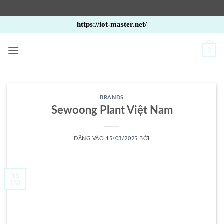
Bỏ
https://iot-master.net/
qua
nội
0
dung
BRANDS
Sewoong Plant Việt Nam
ĐĂNG VÀO
15/03/2025
BỞI
15
Th3