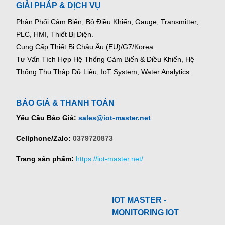
GIẢI PHÁP & DỊCH VỤ
Phân Phối Cảm Biến, Bộ Điều Khiển, Gauge,
Transmitter,
PLC, HMI, Thiết Bị Điện.
Cung Cấp Thiết Bị Châu Âu (EU)/G7/Korea.
Tư Vấn Tích Hợp Hệ Thống Cảm Biến & Điều Khiển, Hệ
Thống Thu Thập Dữ Liệu, IoT System, Water Analytics.
BÁO GIÁ & THANH TOÁN
Yêu Cầu Báo Giá:
sales@iot-master.net
Cellphone/Zalo:
0379720873
Trang sản phẩm:
https://iot-master.net/
IOT MASTER -
MONITORING IOT