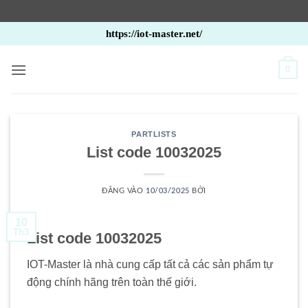
Bỏ
https://iot-master.net/
qua
nội
0
dung
PARTLISTS
List code 10032025
ĐĂNG VÀO
10/03/2025
BỞI
10
Th3
List code 10032025
IOT-Master là nhà cung cấp tất cả các sản phẩm tự
động chính hãng trên toàn thế giới.