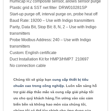
Humicap R2 composite sensor, allows sensor purge
Plastic grid & SST net filter DRW010281SP
Start-up purge off, interval purge on, probe heat off
Baud Rate: 19200 – Use with Indigo transmitters
Parity, Data Bit, Stop Bit: 8, N, 2 – Use with Indigo
transmitters
Probe Modbus Address: 240 – Use with Indigo
transmitters
Custom: English certificate
Duct Installation Kit for HMP3/HMP7 210697
No connection cable
Chúng tôi sẽ giúp bạn
cung cấp thiết bị tiêu
chuẩn cao trong công nghiệp
. Luôn sẵn sàng hỗ
trợ giải đáp thắc mắc và cung cấp giải pháp tối
ưu cho quý khách hàng
.
Tin ưởng vào các cảm
biến bền và không hao mòn của chúng tôi,
chúng tôi có thể tùy chỉnh cho ứng dụng của