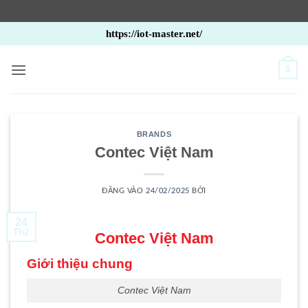
Bỏ
https://iot-master.net/
qua
nội
0
dung
BRANDS
Contec Việt Nam
ĐĂNG VÀO
24/02/2025
BỞI
24
Th2
Contec Việt Nam
Giới thiệu chung
Contec Việt Nam