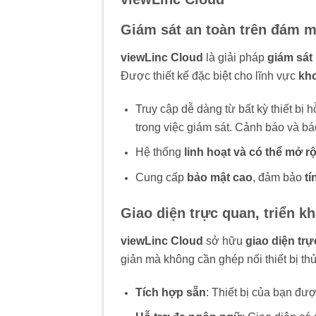
Giám sát an toàn trên đám 
viewLinc Cloud
là giải pháp
giám sát
Được thiết kế đặc biệt cho lĩnh vực
kh
Truy cập dễ dàng từ bất kỳ thiết bị 
trong việc giám sát. Cảnh báo và b
Hệ thống
linh hoạt và có thể mở r
Cung cấp
bảo mật cao
, đảm bảo
tí
Giao diện trực quan, triển k
viewLinc Cloud
sở hữu
giao diện tr
giản mà không cần ghép nối thiết bị th
Tích hợp sẵn
: Thiết bị của bạn đư