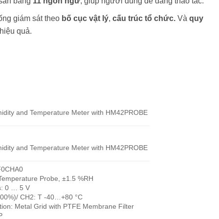
 sẵn bằng
11 ngôn ngữ
, giúp người dùng dễ dàng thao tác.
hống giám sát theo
bố cục vật lý
,
cấu trúc tổ chức.
Và
quy
hiệu quả.
idity and Temperature Meter with HM42PROBE
idity and Temperature Meter with HM42PROBE
F0CHA0
 Temperature Probe, ±1.5 %RH
s: 0 … 5 V
00%)/ CH2: T -40…+80 °C
tion: Metal Grid with PTFE Membrane Filter
P