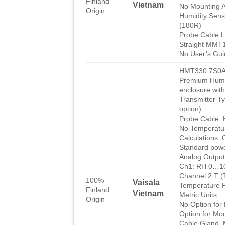
Finland
Vietnam
No Mounting A
Origin
Humidity Sens
(180R)
Probe Cable L
Straight MMT
No User’s Gui
HMT330 7S0
Premium Humid
enclosure wit
Transmitter T
option)
Probe Cable:
No Temperatu
Calculations:
Standard pow
Analog Outp
Ch1: RH 0…
Channel 2 T 
100%
Vaisala
Temperature 
Finland
Vietnam
Metric Units
Origin
No Option for
Option for Mod
Cable Gland,