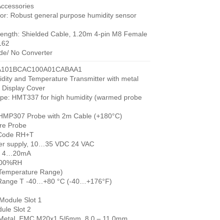
ccessories
or: Robust general purpose humidity sensor
ength: Shielded Cable, 1.20m 4-pin M8 Female
162
de/ No Converter
A101BCAC100A01CABAA1
ity and Temperature Transmitter with metal
h Display Cover
ype: HMT337 for high humidity (warmed probe
 HMP307 Probe with 2m Cable (+180°C)
re Probe
 Code RH+T
er supply, 10…35 VDC 24 VAC
ut 4…20mA
100%RH
(Temperature Range)
Range T -40…+80 °C (-40…+176°F)
 Module Slot 1
ule Slot 2
 Metal, EMC M20x1.5/6mm, 8.0 – 11.0mm,