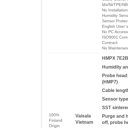
Ms/Ni/TPE/NB
No Installatio
Humidity Sen
Sensor Protect
English User
No PC Access
ISO9001 Compl
Contract
No Maintenan
HMPX 7E2B
Humidity a
Probe head
(HMP7)
Cable lengt
Sensor typ
SST sintered
100%
Vaisala
Purge and he
Finland
Vietnam
off, probe h
Origin