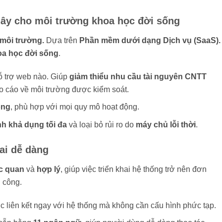
mây cho môi trường khoa học đời sống
 môi trường.
Dựa trên
Phần mềm dưới dạng Dịch vụ (SaaS).
oa học đời sống
.
hỗ trợ web nào. Giúp
giảm thiểu nhu cầu tài nguyên CNTT
áo cáo về môi trường được kiểm soát.
ộng
, phù hợp với mọi quy mô hoạt động.
nh khả dụng tối đa
và loại bỏ rủi ro do
máy chủ lỗi thời
.
hai dễ dàng
ực quan
và
hợp lý
, giúp việc triển khai hệ thống trở nên đơn
ủ công.
ợc liên kết ngay với hệ thống mà không cần cấu hình phức tạp.