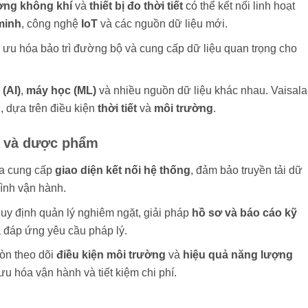
ợng không khí
và
thiết bị đo thời tiết
có thể kết nối linh hoạt
minh
, công nghệ
IoT
và các nguồn dữ liệu mới.
i ưu hóa bảo trì đường bộ và cung cấp dữ liệu quan trọng cho
 (AI)
,
máy học (ML)
và nhiều nguồn dữ liệu khác nhau. Vaisala
, dựa trên điều kiện
thời tiết
và
môi trường
.
p và dược phẩm
la cung cấp
giao diện kết nối hệ thống
, đảm bảo truyền tải dữ
rình vận hành.
quy định quản lý nghiêm ngặt, giải pháp
hồ sơ và báo cáo kỹ
à đáp ứng yêu cầu pháp lý.
òn theo dõi
điều kiện môi trường
và
hiệu quả năng lượng
 ưu hóa vận hành và tiết kiệm chi phí.