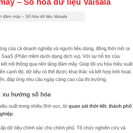
mây – Số hóa dữ liệu Vaisala
n đám mây – Số hóa dữ liệu Vaisala
ộng của cả doanh nghiệp và người tiêu dùng, đồng thời mở ra
 vụ SaaS (Phần mềm dưới dạng dịch vụ). Với sự hỗ trợ của
ợc kết nối thông qua nền tảng đám mây. Giúp tối ưu hóa hiệu suất
n cạnh đó, dữ liệu có thể được khai thác và kết hợp linh hoạt.
tiến, đáp ứng nhu cầu ngày càng cao của thị trường.
i xu hướng số hóa
ệu suất trong nhiều lĩnh vực, từ
quan sát thời tiết
,
thành phố
nghiệp
.
ấp dữ liệu chính xác cho chính phủ. Tổ chức nghiên cứu và