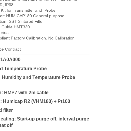
R, IP68
n Kit for Transmitter and Probe
sor: HUMICAP180 General purpose
ion: SST Sintered Filter
´s Guide HMT330
ories
iant Factory Calibration. No Calibration
ce Contract
1A0A000
nd Temperature Probe
: Humidity and Temperature Probe
h: HMP7 with 2m cable
e: Humicap R2 (VHM180) + Pt100
 filter
ating: Start-up purge off, interval purge
eat off