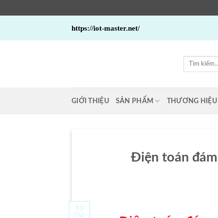
Bỏ
https://iot-master.net/
qua
nội
dung
Tìm
kiếm:
GIỚI THIỆU
SẢN PHẨM
THƯƠNG HIỆU
Điện toán đám 
10
Th2