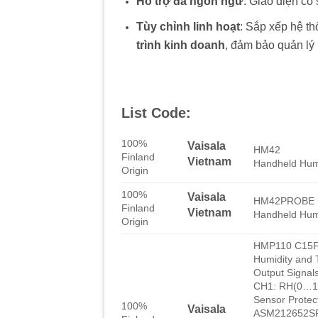
Hỗ trợ đa ngôn ngữ
: Giao diện có
Tùy chỉnh linh hoạt
: Sắp xếp hệ t
trình kinh doanh
, đảm bảo quản lý 
List Code:
100%
Vaisala
HM42
Finland
Vietnam
Handheld Hum
Origin
100%
Vaisala
HM42PROBE
Finland
Vietnam
Handheld Hum
Origin
HMP110 C15
Humidity and
Output Signal
CH1: RH(0…1
Sensor Protec
100%
Vaisala
ASM212652S