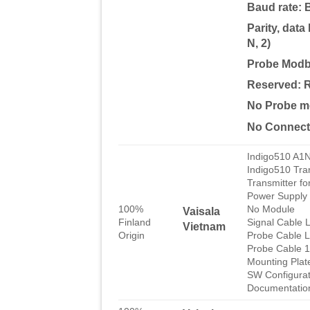
Baud rate: 
Parity, data
N, 2)
Probe Modb
Reserved: R
No Probe m
No Connect
Indigo510 A
Indigo510 Tra
Transmitter fo
Power Supply
100%
No Module
Vaisala
Finland
Signal Cable 
Vietnam
Origin
Probe Cable L
Probe Cable 
Mounting Plat
SW Configurat
Documentation