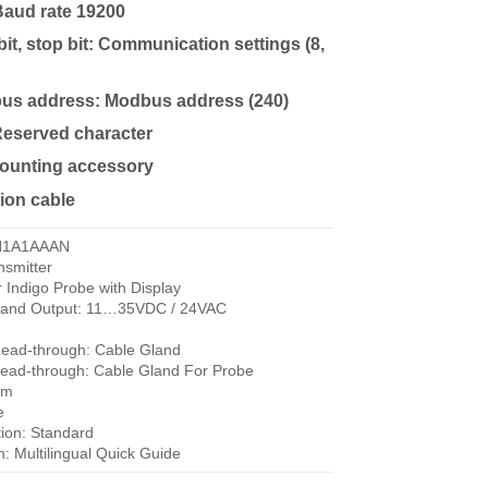
Baud rate 19200
 bit, stop bit: Communication settings (8,
us address: Modbus address (240)
eserved character
ounting accessory
ion cable
1N1A1AAAN
nsmitter
r Indigo Probe with Display
 and Output: 11…35VDC / 24VAC
Lead-through: Cable Gland
ead-through: Cable Gland For Probe
1m
e
ion: Standard
: Multilingual Quick Guide