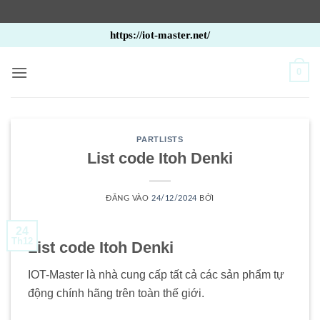
Bỏ
https://iot-master.net/
qua
nội
0
dung
PARTLISTS
List code Itoh Denki
ĐĂNG VÀO
24/12/2024
BỞI
24
Th12
List code Itoh Denki
IOT-Master là nhà cung cấp tất cả các sản phẩm tự
động chính hãng trên toàn thế giới.