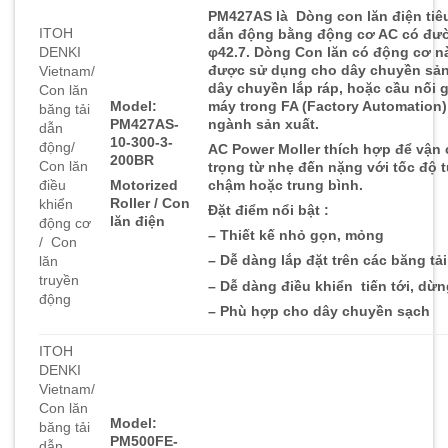
PM427AS là Dòng con lăn điện tiê
ITOH
dẫn động bằng động cơ AC có đ
DENKI
φ42.7. Dòng Con lăn có động cơ n
được sử dụng cho dây chuyền sản
Vietnam/
dây chuyền lắp ráp, hoặc cầu nối 
Con lăn
Model:
máy trong FA (Factory Automation)
băng tải
PM427AS-
ngành sản xuất.
dẫn
10-300-3-
động/
AC Power Moller thích hợp để vận 
200BR
Con lăn
trọng từ nhẹ đến nặng với tốc độ 
điều
Motorized
chậm hoặc trung bình.
Roller / Con
khiển
Đặt điểm nổi bật :
lăn điện
động cơ
– Thiết kế nhỏ gọn, mỏng
/ Con
– Dễ dàng lắp đặt trên các băng tải
lăn
truyền
– Dễ dàng điều khiển tiến tới, dừng
động
– Phù hợp cho dây chuyền sạch
ITOH
DENKI
Vietnam/
Con lăn
Model:
băng tải
PM500FE-
dẫn