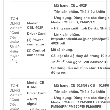
– Mã hàng: CBL-402F
– Tên sản phẩm: Thẻ điều khiển
– Ứng dụng: Dùng cho các dòng c
ITOH
Model PM380LS, PM427LS
Model:
DENKI
CBL-402F
Vietnam
– Hãng sản xuất: Itoh Denki, Nhật
/ Card
Driver Card
– Link sản phẩm:
điều
http://itohdenki.co.jp/english/pdf
(1) Power
khiển/
402F.pdf
connector
Bộ điều
Mô tả chung:
(1) Control
khiển
connector
Cài đặt tốc độ thay đổi trong 10 b
truyền
động
Thiết kế nhỏ gọn: 129L×34W×21H.
Sử dụng đầu nối hình chữ D 6 châ
động cơ.
Model: CB-
– Mã hàng: CB-016N6 / CB – 016P6
ITOH
016N6
DENKI
– Tên sản phẩm: Thẻ điều khiển
Driver Card
Vietnam
– Ứng dụng: Dùng cho các dòng c
– NPN
/ Card
Model PM486FE/ PM500FE / PM486
signal
điều
PM500FP/ PM570FE/ PM605FE
khiển/
– (1) Power