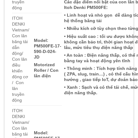
truyền
Các đặc điểm nổi bật của con lăn b
Itoh Denki PM500FE:
động
• Linh hoạt và nhỏ gọn dễ dàng tí
ITOH
hệ thống băng tải
DENKI
• Nhiều kích cỡ tùy chọn theo từ
Vietnam/
Con lăn
• Hiệu suất cao : tối ưu được khôn
Model:
băng tải
không cần bảo trì, thời gian hoạt 
PM500FE-17-
lâu, mức tiêu thụ điện năng thấp
dẫn
590-D-024-
động/
• An toàn : Điện năng thấp, có thể
JD
Con lăn
bằng tay và hoạt động yên tĩnh
Motorized
điều
• Thông minh : Tích hợp tính năng
Roller / Con
khiển
( ZPA, slug, train…) , có thể cấu hì
lăn điện
động cơ
hướng , giao tiếp IoT, dự đoán bảo 
/ Con
• Xanh : Sạch và có thể tái chế, mứ
lăn
điện năng thấp.
truyền
động
ITOH
DENKI
Vietnam/
Con lăn
Model:
băng tải