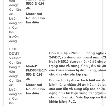
dẫn
5500-D-024-
động/
JD
Con lăn
Motorized
điều
Roller / Con
khiển
lăn điện
động cơ
/ Con
lăn
truyền
động
ITOH
Con lăn điện PM500FE công nghệ 
DENKI
24VDC, sử dụng với board mạch 
Vietnam/
hoặc HB510 được thiết kế để chuyển
Con lăn
trọng nhẹ và trung bình ( lên tới 3
Model:
băng tải
các khâu chuẩn bị đơn hàng, phân
PM500FE-17-
dẫn
cho dây chuyền lắp ráp.
550-D-024-
động/
JD
Bo mạch này được tách biệt với đ
Con lăn
bánh răng nhằm tối ưu hóa hiệu su
Motorized
điều
của con lăn và cung cấp các chức
Roller / Con
khiển
dạng như tín hiệu xung, tăng/giảm 
lăn điện
động cơ
chọn giữ vị trí… Việc lắp ráp có t
/ Con
khiển bằng PLC.
lăn