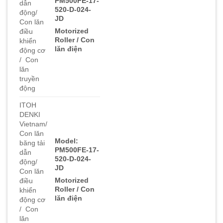
PM500FE-17-
dẫn
520-D-024-
động/
JD
Con lăn
Motorized
điều
Roller / Con
khiển
lăn điện
động cơ
/ Con
lăn
truyền
động
ITOH
DENKI
Vietnam/
Con lăn
Model:
băng tải
PM500FE-17-
dẫn
520-D-024-
động/
JD
Con lăn
Motorized
điều
Roller / Con
khiển
lăn điện
động cơ
/ Con
lăn