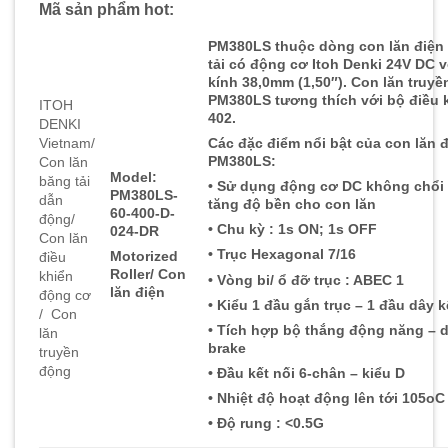
Mã sản phẩm hot:
PM380LS thuộc dòng con lăn điện
tải có động cơ Itoh Denki 24V DC 
kính 38,0mm (1,50″). Con lăn truy
PM380LS tương thích với bộ điều 
ITOH
402.
DENKI
Vietnam/
Các đặc điểm nổi bật của con lăn 
PM380LS:
Con lăn
Model:
băng tải
• Sử dụng động cơ DC không chổi 
PM380LS-
dẫn
tăng độ bền cho con lăn
60-400-D-
động/
• Chu kỳ : 1s ON; 1s OFF
024-DR
Con lăn
• Trục Hexagonal 7/16
Motorized
điều
Roller/ Con
khiển
• Vòng bi/ ổ đỡ trục : ABEC 1
lăn điện
động cơ
• Kiểu 1 đầu gắn trục – 1 đầu dây k
/ Con
• Tích hợp bộ thắng động năng – 
lăn
brake
truyền
động
• Đầu kết nối 6-chân – kiểu D
• Nhiệt độ hoạt động lên tới 105oC
• Độ rung : <0.5G