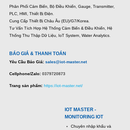
Phân Phối Cảm Biến, Bộ Điều Khiển, Gauge,
Transmitter,
PLC, HMI, Thiết Bị Điện.
Cung Cấp Thiết Bị Châu Âu (EU)/G7/Korea.
Tư Vấn Tích Hợp Hệ Thống Cảm Biến & Điều Khiển, Hệ
Thống Thu Thập Dữ Liệu, IoT System, Water Analytics.
BÁO GIÁ & THANH TOÁN
Yêu Cầu Báo Giá:
sales@iot-master.net
Cellphone/Zalo:
0379720873
Trang sản phẩm:
https://iot-master.net/
IOT MASTER -
MONITORING IOT
Chuyên nhập khẩu và