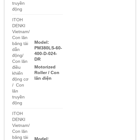
truyền
động
ITOH
DENKI
Vietnam/
Con lăn
Model:
băng tải
PM380LS-60-
dẫn
400-D-024-
động/
DR
Con lăn
Motorized
điều
Roller / Con
khiển
lăn điện
động cơ
/ Con
lăn
truyền
động
ITOH
DENKI
Vietnam/
Con lăn
băng tải
Model: