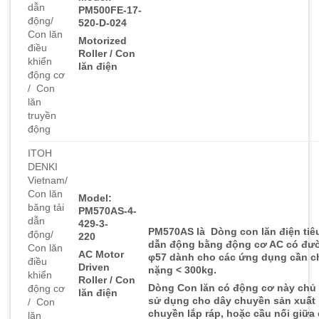
dẫn
PM500FE-17-
động/
520-D-024
Con lăn
Motorized
điều
Roller / Con
khiển
lăn điện
động cơ
/ Con
lăn
truyền
động
ITOH
DENKI
Vietnam/
Con lăn
Model:
băng tải
PM570AS-4-
dẫn
429-3-
PM570AS là Dòng con lăn điện tiê
động/
220
dẫn động bằng động cơ AC có đ
Con lăn
AC Motor
φ57 dành cho các ứng dụng cần c
điều
Driven
nặng < 300kg.
khiển
Roller / Con
Dòng Con lăn có động cơ này chủ
động cơ
lăn điện
sử dụng cho dây chuyền sản xuất
/ Con
chuyền lắp ráp, hoặc cầu nối giữa
lăn