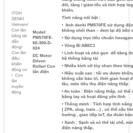
đổi, tăng / giảm tốc và tích hợp log
khiển.
ITOH
Tính năng nổi bật :
DENKI
Vietnam/
• Itoh denki PM570FE sử dụng độ
Con lăn
không chổi than – đem lại độ bền
Model:
băng tải
PM570FE-
• Sử dụng trục tiêu chuẩn hexagon
dẫn
60-300-D-
• Vòng Bi ABEC1
động/
024
Con lăn
• Linh hoạt và nhỏ gọn dễ dàng tí
DC Motor
điều
hệ thống băng tải
Driven
khiển
• Nhiều kích cỡ tùy chọn theo từ
Roller/ Con
động cơ
lăn điện
• Hiệu suất cao : tối ưu được khôn
/ Con
không cần bảo trì, thời gian hoạt 
lăn
lâu, mức tiêu thụ điện năng thấp
truyền
• An toàn : Điện năng thấp, có thể
động
bằng tay và hoạt động yên tĩnh
• Thông minh : Tích hợp tính năng
( ZPA, slug, train…) , có thể cấu hì
hướng , giao tiếp IoT, dự đoán bảo 
• Xanh : Sạch và có thể tái chế, mứ
điện năng thấp.