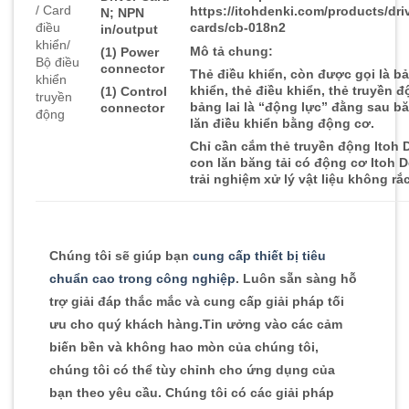
/ Card
https://itohdenki.com/products/dri
N; NPN
điều
cards/cb-018n2
in/output
khiển/
Mô tả chung:
(1) Power
Bộ điều
connector
Thẻ điều khiển, còn được gọi là b
khiển
khiển, thẻ điều khiển, thẻ truyền 
(1) Control
truyền
bảng lai là “động lực” đằng sau bă
connector
động
lăn điều khiển bằng động cơ.
Chỉ cần cắm thẻ truyền động Itoh 
con lăn băng tải có động cơ Itoh D
trải nghiệm xử lý vật liệu không rắc
Chúng tôi sẽ giúp bạn
cung cấp thiết bị tiêu
chuẩn cao trong công nghiệp
. Luôn sẵn sàng hỗ
trợ giải đáp thắc mắc và cung cấp giải pháp tối
ưu cho quý khách hàng
.
Tin ưởng vào các cảm
biến bền và không hao mòn của chúng tôi,
chúng tôi có thể tùy chỉnh cho ứng dụng của
bạn theo yêu cầu. Chúng tôi có các giải pháp