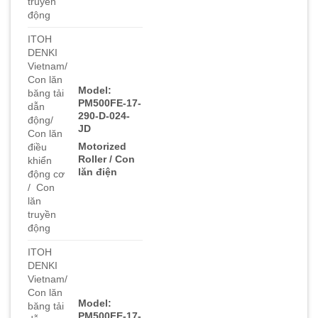
truyền
động
ITOH
DENKI
Vietnam/
Con lăn
Model:
băng tải
PM500FE-17-
dẫn
290-D-024-
động/
JD
Con lăn
Motorized
điều
Roller / Con
khiển
lăn điện
động cơ
/ Con
lăn
truyền
động
ITOH
DENKI
Vietnam/
Con lăn
Model:
băng tải
PM500FE-17-