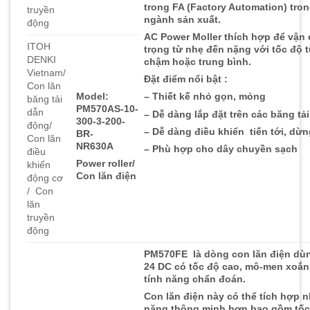
trong FA (Factory Automation) tro
truyền
ngành sản xuất.
động
AC Power Moller thích hợp để vận 
ITOH
trọng từ nhẹ đến nặng với tốc độ 
DENKI
chậm hoặc trung bình.
Vietnam/
Đặt điểm nổi bật :
Con lăn
Model:
– Thiết kế nhỏ gọn, mỏng
băng tải
PM570AS-10-
dẫn
– Dễ dàng lắp đặt trên các băng tải
300-3-200-
động/
– Dễ dàng điều khiển tiến tới, dừng
BR-
Con lăn
NR630A
– Phù hợp cho dây chuyền sạch
điều
Power roller/
khiển
Con lăn điện
động cơ
/ Con
lăn
truyền
động
PM570FE là dòng con lăn điện dùn
24 DC có tốc độ cao, mô-men xoắn
tính năng chẩn đoán.
Con lăn điện này có thể tích hợp n
năng thông minh hơn bao gồm tốc