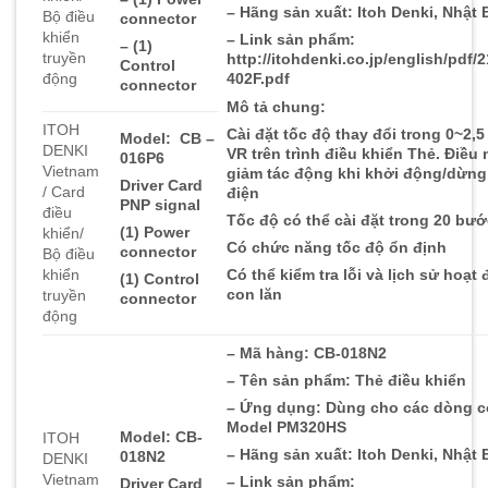
– Hãng sản xuất: Itoh Denki, Nhật
Bộ điều
connector
khiển
– Link sản phẩm:
– (1)
truyền
http://itohdenki.co.jp/english/pdf
Control
động
402F.pdf
connector
Mô tả chung:
ITOH
Cài đặt tốc độ thay đổi trong 0~2,5
Model: CB –
DENKI
VR trên trình điều khiển Thẻ. Điều
016P6
Vietnam
giảm tác động khi khởi động/dừng
Driver Card
/ Card
điện
PNP signal
điều
Tốc độ có thể cài đặt trong 20 bư
(1) Power
khiển/
Có chức năng tốc độ ổn định
connector
Bộ điều
khiển
Có thể kiểm tra lỗi và lịch sử hoạt
(1) Control
con lăn
truyền
connector
động
– Mã hàng: CB-018N2
– Tên sản phẩm: Thẻ điều khiển
– Ứng dụng: Dùng cho các dòng c
Model PM320HS
Model: CB-
ITOH
– Hãng sản xuất: Itoh Denki, Nhật
018N2
DENKI
Vietnam
– Link sản phẩm:
Driver Card