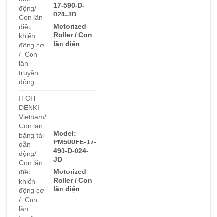
17-590-D-
động/
024-JD
Con lăn
Motorized
điều
Roller / Con
khiển
lăn điện
động cơ
/ Con
lăn
truyền
động
ITOH
DENKI
Vietnam/
Con lăn
Model:
băng tải
PM500FE-17-
dẫn
490-D-024-
động/
JD
Con lăn
Motorized
điều
Roller / Con
khiển
lăn điện
động cơ
/ Con
lăn