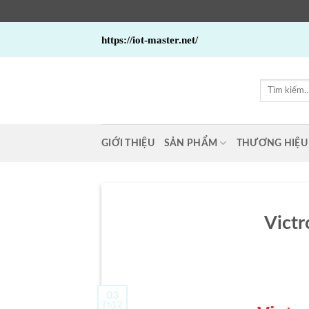
Bỏ
https://iot-master.net/
qua
nội
dung
Tìm
kiếm:
GIỚI THIỆU
SẢN PHẨM
THƯƠNG HIỆU
Vict
03
Th12