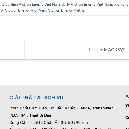
 thẻ
đại diện Victron Energy Việt Nam
,
đại lý Victron Energy Việt Nam
,
phân phố
ãng
,
Victron Energy Việt Nam
,
Victron Energy Vietnam
.
List code ACKSYS
B
GIẢI PHÁP & DỊCH VỤ
Y
Phân Phối Cảm Biến, Bộ Điều Khiển, Gauge,
Transmitter,
PLC, HMI, Thiết Bị Điện.
C
Cung Cấp Thiết Bị Châu Âu (EU)/G7/Korea.