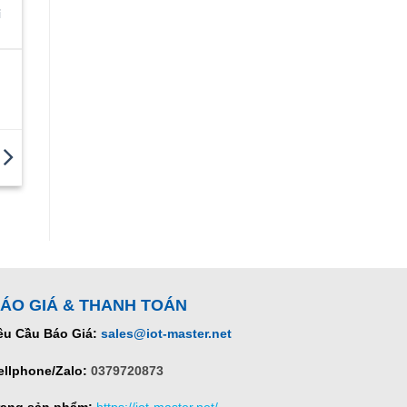
i
ÁO GIÁ & THANH TOÁN
êu Cầu Báo Giá:
sales@iot-master.net
ellphone/Zalo:
0379720873