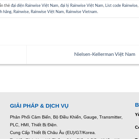
ắn thẻ
đại diện Rainwise Việt Nam
,
đại lý Rainwise Việt Nam
,
List code Rainwise
,
h hãng
,
Rainwise
,
Rainwise Việt Nam
,
Rainwise Vietnam
.
Nielsen-Kellerman Việt Nam
B
GIẢI PHÁP & DỊCH VỤ
Y
Phân Phối Cảm Biến, Bộ Điều Khiển, Gauge,
Transmitter,
PLC, HMI, Thiết Bị Điện.
C
Cung Cấp Thiết Bị Châu Âu (EU)/G7/Korea.