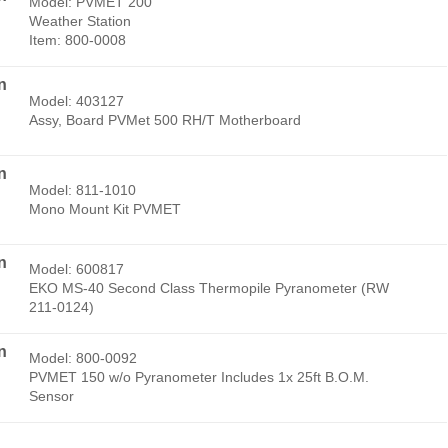
Model: PVMET 200
Weather Station
Item: 800-0008
n
Model: 403127
Assy, Board PVMet 500 RH/T Motherboard
n
Model: 811-1010
Mono Mount Kit PVMET
n
Model: 600817
EKO MS-40 Second Class Thermopile Pyranometer (RW
211-0124)
n
Model: 800-0092
PVMET 150 w/o Pyranometer Includes 1x 25ft B.O.M.
Sensor