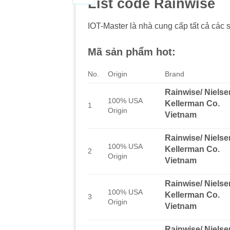
List code Rainwise
IOT-Master là nhà cung cấp tất cả các 
Mã sản phẩm hot:
No.
Origin
Brand
Rainwise/ Nielse
100% USA
Kellerman Co.
1
Origin
Vietnam
Rainwise/ Nielse
100% USA
Kellerman Co.
2
Origin
Vietnam
Rainwise/ Nielse
100% USA
Kellerman Co.
3
Origin
Vietnam
Rainwise/ Nielse