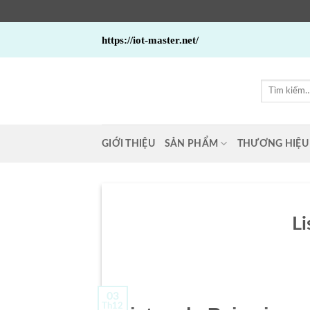
Bỏ
https://iot-master.net/
qua
nội
dung
Tìm
kiếm:
GIỚI THIỆU
SẢN PHẨM
THƯƠNG HIỆU
Li
03
Th12