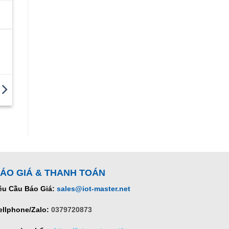
ÁO GIÁ & THANH TOÁN
êu Cầu Báo Giá:
sales@iot-master.net
ellphone/Zalo:
0379720873