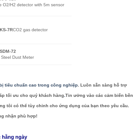
e O2/H2 detector with 5m sensor
KS-7R
CO2 gas detector
SDM-72
Steel Dust Meter
 bị tiêu chuẩn cao trong công nghiệp
. Luôn sẵn sàng hỗ trợ
háp tối ưu cho quý khách hàng
.
Tin ưởng vào các cảm biến bền
g tôi có thể tùy chỉnh cho ứng dụng của bạn theo yêu cầu.
ứng nhận phù hợp!
c hằng ngày