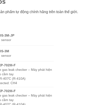
os
sản phẩm tự động chính hãng trên toàn thế giới.
OS-3M-JP
 sensor
OS-3M
 sensor
XP-702III-F
e gas leak checker – Máy phát hiện
as cầm tay
 R-407C (R-410A)
tected: CH4
XP-702III-F
e gas leak checker – Máy phát hiện
as cầm tay
 R-407C (R-410A)