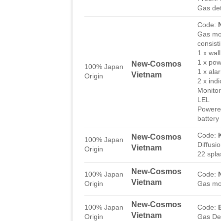
Gas de
Code:
Gas mon
consisti
1 x wal
1 x pow
New-Cosmos
100% Japan
1 x ala
Vietnam
Origin
2 x indi
Monito
LEL
Powere
battery
Code:
New-Cosmos
100% Japan
Diffusi
Vietnam
Origin
22 spla
New-Cosmos
100% Japan
Code:
Vietnam
Origin
Gas mon
New-Cosmos
100% Japan
Code:
Vietnam
Origin
Gas De