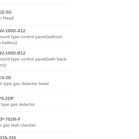
KD-5G
or Head
NV-100D-A12
ount type control panel(without
 battery)
NV-100D-B12
ount type control panel(with back-
ery)
KS-2D
on type gas detector head
PS-2DP
 type gas detector
XP-702III-F
e gas leak checker
XOS-326