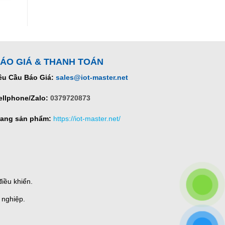
ÁO GIÁ & THANH TOÁN
êu Cầu Báo Giá:
sales@iot-master.net
ellphone/Zalo:
0379720873
rang sản phẩm:
https://iot-master.net/
iều khiển.
 nghiệp.