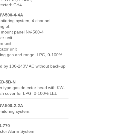
tected: CH4
NV-500-4-4A
itoring system, 4 channel
ng of:
l mount panel NV-500-4
er unit
rm unit
cator unit
ring gas and range: LPG, 0-100%
d by 100-240V AC without back-up
KD-5B-N
on type gas detector head with KW-
sh cover for LPG, 0-100% LEL
NV-500-2-2A
itoring system,
B-770
ctor Alarm System