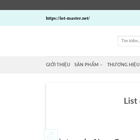
Bỏ
https://iot-master.net/
qua
nội
dung
Tìm
kiếm:
GIỚI THIỆU
SẢN PHẨM
THƯƠNG HIỆU
Lis
29
Th11