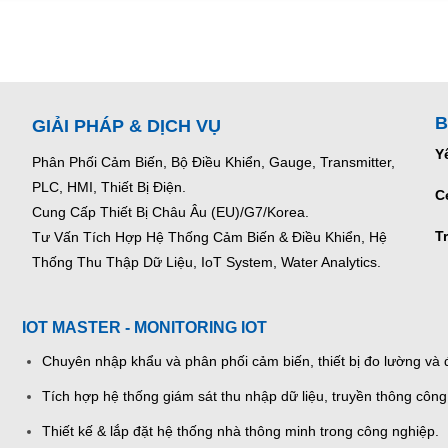
B
GIẢI PHÁP & DỊCH VỤ
Y
Phân Phối Cảm Biến, Bộ Điều Khiển, Gauge,
Transmitter,
PLC, HMI, Thiết Bị Điện.
C
Cung Cấp Thiết Bị Châu Âu (EU)/G7/Korea.
T
Tư Vấn Tích Hợp Hệ Thống Cảm Biến & Điều Khiển, Hệ
Thống Thu Thập Dữ Liệu, IoT System, Water Analytics.
IOT MASTER - MONITORING IOT
Chuyên nhập khẩu và phân phối cảm biến, thiết bị đo lường và đ
Tích hợp hệ thống giám sát thu nhập dữ liệu, truyền thông công
Thiết kế & lắp đặt hệ thống nhà thông minh trong công nghiệp.