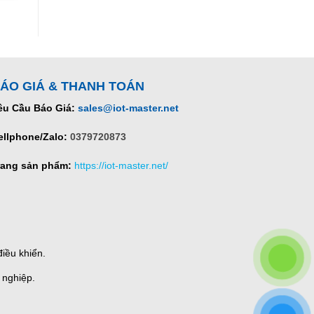
ÁO GIÁ & THANH TOÁN
êu Cầu Báo Giá:
sales@iot-master.net
ellphone/Zalo:
0379720873
rang sản phẩm:
https://iot-master.net/
iều khiển.
 nghiệp.