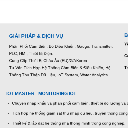
B
GIẢI PHÁP & DỊCH VỤ
Y
Phân Phối Cảm Biến, Bộ Điều Khiển, Gauge,
Transmitter,
PLC, HMI, Thiết Bị Điện.
C
Cung Cấp Thiết Bị Châu Âu (EU)/G7/Korea.
T
Tư Vấn Tích Hợp Hệ Thống Cảm Biến & Điều Khiển, Hệ
Thống Thu Thập Dữ Liệu, IoT System, Water Analytics.
IOT MASTER - MONITORING IOT
Chuyên nhập khẩu và phân phối cảm biến, thiết bị đo lường và đ
Tích hợp hệ thống giám sát thu nhập dữ liệu, truyền thông công
Thiết kế & lắp đặt hệ thống nhà thông minh trong công nghiệp.