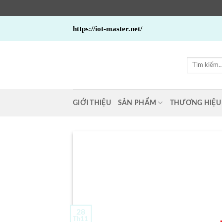
Bỏ
https://iot-master.net/
qua
nội
dung
Tìm
kiếm:
GIỚI THIỆU
SẢN PHẨM
THƯƠNG HIỆU
28
Th11