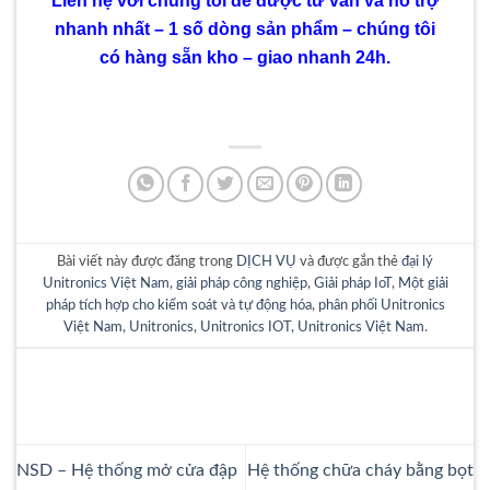
Liên hệ với chúng tôi để được tư vấn và hỗ trợ
nhanh nhất – 1 số dòng sản phẩm – chúng tôi
có hàng sẵn kho – giao nhanh 24h.
Bài viết này được đăng trong
DỊCH VỤ
và được gắn thẻ
đại lý
Unitronics Việt Nam
,
giải pháp công nghiệp
,
Giải pháp IoT
,
Một giải
pháp tích hợp cho kiểm soát và tự động hóa
,
phân phối Unitronics
Việt Nam
,
Unitronics
,
Unitronics IOT
,
Unitronics Việt Nam
.
NSD – Hệ thống mở cửa đập
Hệ thống chữa cháy bằng bọt