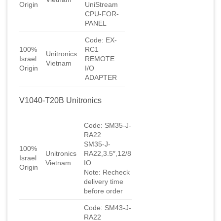
Origin
UniStream
CPU-FOR-
PANEL
Code: EX-
100%
RC1
Unitronics
Israel
REMOTE
Vietnam
Origin
I/O
ADAPTER
V1040-T20B Unitronics
Code: SM35-J-
RA22
SM35-J-
100%
Unitronics
RA22,3.5″,12/8
Israel
Vietnam
IO
Origin
Note: Recheck
delivery time
before order
Code: SM43-J-
RA22