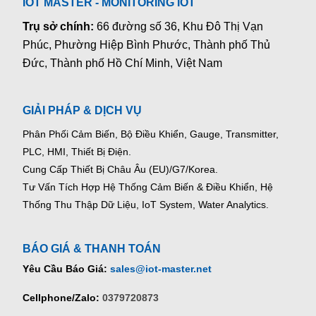
IOT MASTER - MONITORING IOT
Trụ sở chính:
66 đường số 36, Khu Đô Thị Vạn
Phúc, Phường Hiệp Bình Phước, Thành phố Thủ
Đức, Thành phố Hồ Chí Minh, Việt Nam
GIẢI PHÁP & DỊCH VỤ
Phân Phối Cảm Biến, Bộ Điều Khiển, Gauge,
Transmitter,
PLC, HMI, Thiết Bị Điện.
Cung Cấp Thiết Bị Châu Âu (EU)/G7/Korea.
Tư Vấn Tích Hợp Hệ Thống Cảm Biến & Điều Khiển, Hệ
Thống Thu Thập Dữ Liệu, IoT System, Water Analytics.
BÁO GIÁ & THANH TOÁN
Yêu Cầu Báo Giá:
sales@iot-master.net
Cellphone/Zalo:
0379720873