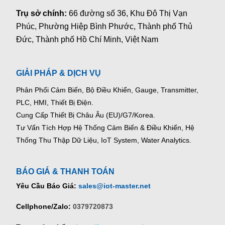
Trụ sở chính:
66 đường số 36, Khu Đô Thị Vạn
Phúc, Phường Hiệp Bình Phước, Thành phố Thủ
Đức, Thành phố Hồ Chí Minh, Việt Nam
GIẢI PHÁP & DỊCH VỤ
Phân Phối Cảm Biến, Bộ Điều Khiển, Gauge,
Transmitter,
PLC, HMI, Thiết Bị Điện.
Cung Cấp Thiết Bị Châu Âu (EU)/G7/Korea.
Tư Vấn Tích Hợp Hệ Thống Cảm Biến & Điều Khiển, Hệ
Thống Thu Thập Dữ Liệu, IoT System, Water Analytics.
BÁO GIÁ & THANH TOÁN
Yêu Cầu Báo Giá:
sales@iot-master.net
Cellphone/Zalo:
0379720873