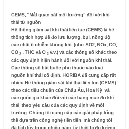
CEMS, “Mắt quan sát môi trường” đối với khí
thải từ nguồn
Hệ thống giám sát khí thải liên tục (CEMS) là hệ
thống tích hợp để đo lưu lượng, bụi, nồng độ
các chất ô nhiễm không khí
.
(như SO2, NOx, CO,
CO
, THC và O
v.v.) và các thông số khác theo
2
2
các quy định hiện hành đối với nguồn khí thải.
Các thông số bắt buộc phụ thuộc vào loại
nguồn khí thải cố định. HORIBA đã cung cấp rất
nhiều Hệ thống giám sát khí thải liên tục (CEMS)
.
theo các tiêu chuẩn của Châu Âu, Hoa Kỳ
.
và
các quốc gia khác đối với các hạng mục đo khí
thải
.
theo yêu cầu của các quy định về môi
trường. Chúng tôi cung cấp các giải pháp tổng
thể dựa trên công nghệ tiên tiến
.
mà chúng tôi
đã tích lũy trong nhiều năm, từ thiết bị đo lường
.