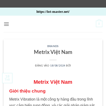
Bỏ
https://iot-master.net/
qua
nội
0
dung
BRANDS
Metrix Việt Nam
ĐĂNG VÀO
18/08/2024
BỞI
18
Th8
Metrix Việt Nam
Giới thiệu chung
Metrix Vibration là một công ty hàng đầu trong lĩnh
vực cảm biến rung động
.
và các giải pháp giám sát