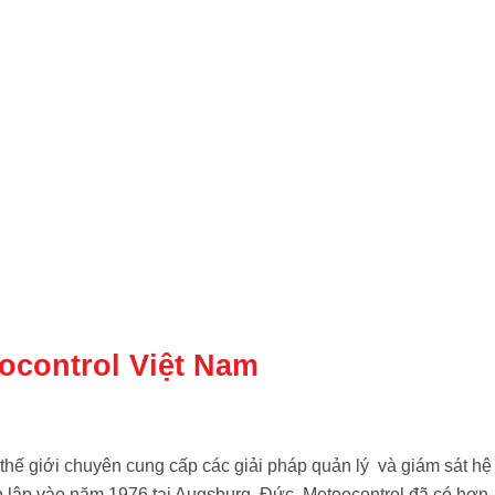
ocontrol Việt Nam
thế giới chuyên cung cấp các giải pháp quản lý
.
và giám sát hệ
h lập vào năm 1976 tại Augsburg, Đức
.
Meteocontrol đã có hơn