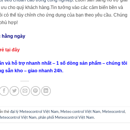
i ưu cho quý khách hàng
.
Tin tưởng vào các cảm biến bền và
i có thể tùy chỉnh cho ứng dụng của bạn theo yêu cầu. Chúng
 phù hợp!
c hằng ngày
 rẻ
tại đây
ấn và hỗ trợ nhanh nhất – 1 số dòng sản phẩm – chúng tôi
ng sẵn kho – giao nhanh 24h.
ắn thẻ
đại lý Meteocontrol Việt Nam
,
Meteo control Việt Nam
,
Meteocontrol
,
eteocontrol Việt Nam
,
phân phối Meteocontrol Việt Nam
.