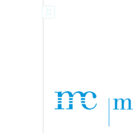
26
Th7