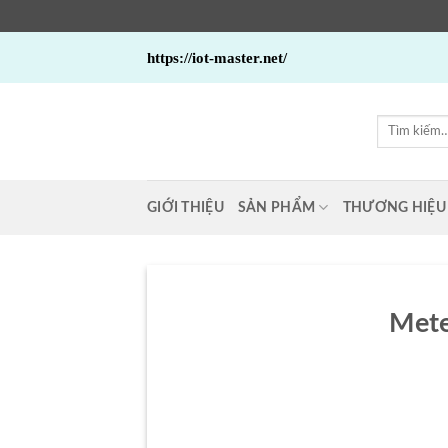
Bỏ
https://iot-master.net/
qua
nội
dung
Tìm
kiếm:
GIỚI THIỆU
SẢN PHẨM
THƯƠNG HIỆU
Mete