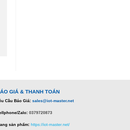
ÁO GIÁ & THANH TOÁN
êu Cầu Báo Giá:
sales@iot-master.net
ellphone/Zalo:
0379720873
rang sản phẩm:
https://iot-master.net/