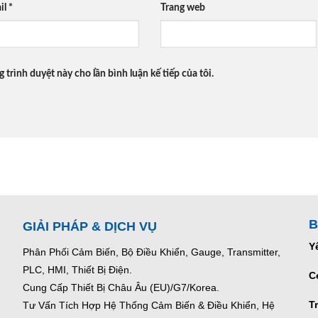
il
*
Trang web
g trình duyệt này cho lần bình luận kế tiếp của tôi.
B
GIẢI PHÁP & DỊCH VỤ
Y
Phân Phối Cảm Biến, Bộ Điều Khiển, Gauge,
Transmitter,
PLC, HMI, Thiết Bị Điện.
C
Cung Cấp Thiết Bị Châu Âu (EU)/G7/Korea.
T
Tư Vấn Tích Hợp Hệ Thống Cảm Biến & Điều Khiển, Hệ