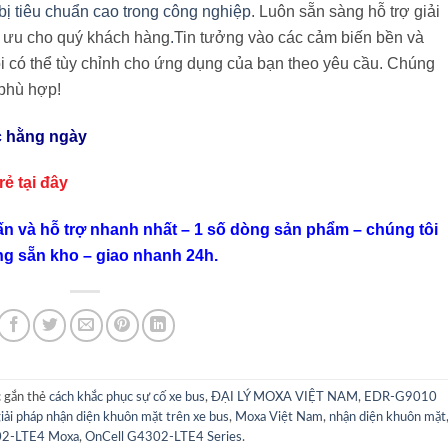
 bị tiêu chuẩn cao trong công nghiệp
. Luôn sẵn sàng hỗ trợ giải
i ưu cho quý khách hàng
.
Tin tưởng vào các cảm biến bền và
i có thể tùy chỉnh cho ứng dụng của bạn theo yêu cầu. Chúng
 phù hợp!
c hằng ngày
 rẻ
tại đây
ấn và hỗ trợ nhanh nhất – 1 số dòng sản phẩm – chúng tôi
ng sẵn kho – giao nhanh 24h.
 gắn thẻ
cách khắc phục sự cố xe bus
,
ĐẠI LÝ MOXA VIỆT NAM
,
EDR-G9010
iải pháp nhận diện khuôn mặt trên xe bus
,
Moxa Việt Nam
,
nhận diện khuôn mặt
02-LTE4 Moxa
,
OnCell G4302-LTE4 Series
.