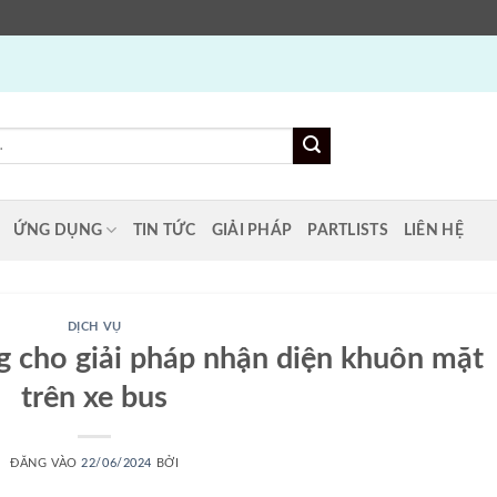
ỨNG DỤNG
TIN TỨC
GIẢI PHÁP
PARTLISTS
LIÊN HỆ
DỊCH VỤ
g cho giải pháp nhận diện khuôn mặt
trên xe bus
ĐĂNG VÀO
22/06/2024
BỞI