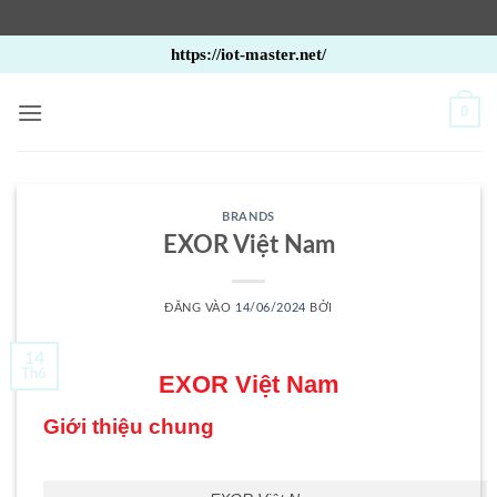
Bỏ
https://iot-master.net/
qua
nội
0
dung
BRANDS
EXOR Việt Nam
ĐĂNG VÀO
14/06/2024
BỞI
14
Th6
EXOR Việt Nam
Giới thiệu chung