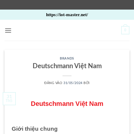
Bỏ
https://iot-master.net/
qua
nội
0
dung
BRANDS
Deutschmann Việt Nam
ĐĂNG VÀO
31/05/2024
BỞI
31
Th5
Deutschmann Việt Nam
Giới thiệu chung