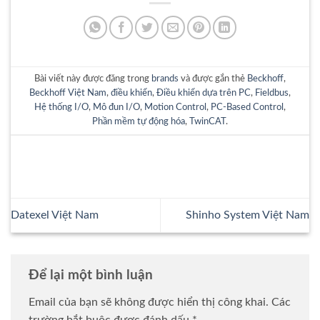
Bài viết này được đăng trong
brands
và được gắn thẻ
Beckhoff
,
Beckhoff Việt Nam
,
điều khiển
,
Điều khiển dựa trên PC
,
Fieldbus
,
Hệ thống I/O
,
Mô đun I/O
,
Motion Control
,
PC-Based Control
,
Phần mềm tự động hóa
,
TwinCAT
.
Datexel Việt Nam
Shinho System Việt Nam
Để lại một bình luận
Email của bạn sẽ không được hiển thị công khai.
Các
trường bắt buộc được đánh dấu
*