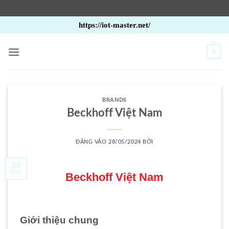
Bỏ
https://iot-master.net/
qua
nội
0
dung
BRANDS
Beckhoff Việt Nam
ĐĂNG VÀO
28/05/2024
BỞI
28
Th5
Beckhoff Việt Nam
Giới thiệu chung