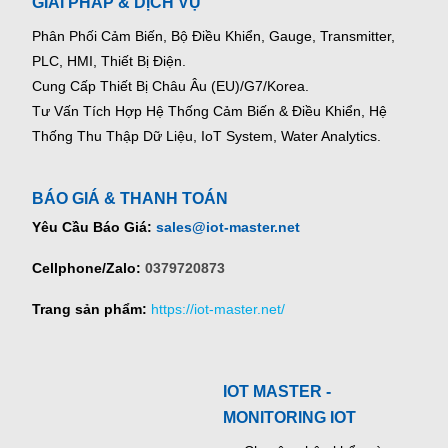
GIẢI PHÁP & DỊCH VỤ
Phân Phối Cảm Biến, Bộ Điều Khiển, Gauge,
Transmitter,
PLC, HMI, Thiết Bị Điện.
Cung Cấp Thiết Bị Châu Âu (EU)/G7/Korea.
Tư Vấn Tích Hợp Hệ Thống Cảm Biến & Điều Khiển, Hệ
Thống Thu Thập Dữ Liệu, IoT System, Water Analytics.
BÁO GIÁ & THANH TOÁN
Yêu Cầu Báo Giá:
sales@iot-master.net
Cellphone/Zalo:
0379720873
Trang sản phẩm:
https://iot-master.net/
IOT MASTER -
MONITORING IOT