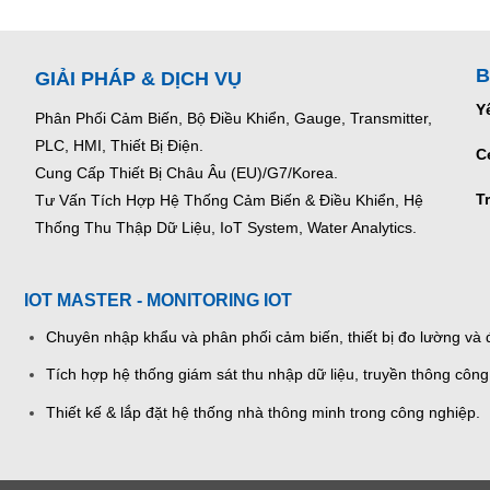
B
GIẢI PHÁP & DỊCH VỤ
Y
Phân Phối Cảm Biến, Bộ Điều Khiển, Gauge,
Transmitter,
PLC, HMI, Thiết Bị Điện.
C
Cung Cấp Thiết Bị Châu Âu (EU)/G7/Korea.
T
Tư Vấn Tích Hợp Hệ Thống Cảm Biến & Điều Khiển, Hệ
Thống Thu Thập Dữ Liệu, IoT System, Water Analytics.
IOT MASTER - MONITORING IOT
Chuyên nhập khẩu và phân phối cảm biến, thiết bị đo lường và đ
Tích hợp hệ thống giám sát thu nhập dữ liệu, truyền thông công
Thiết kế & lắp đặt hệ thống nhà thông minh trong công nghiệp.