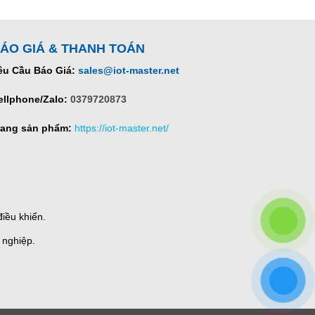
ÁO GIÁ & THANH TOÁN
êu Cầu Báo Giá:
sales@iot-master.net
ellphone/Zalo:
0379720873
rang sản phẩm:
https://iot-master.net/
iều khiển.
 nghiệp.