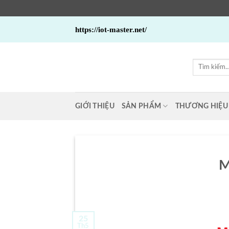
Bỏ
https://iot-master.net/
qua
nội
dung
Tìm
kiếm:
GIỚI THIỆU
SẢN PHẨM
THƯƠNG HIỆU
M
25
Th5