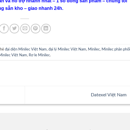
ấn và hỗ trợ nhanh nhất – 1 số dòng sản phẩm – chúng tôi
ng sẵn kho – giao nhanh 24h.
thẻ
đại diện Minilec Việt Nam
,
đại lý Minilec Việt Nam
,
Minilec
,
Minilec phân phố
Minilec Việt Nam
,
Rơ le Minilec
.
Datexel Việt Nam