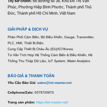
Trụ sở chính:
66 đường số 36, Khu Đô Thị Vạn
Phúc, Phường Hiệp Bình Phước, Thành phố Thủ
Đức, Thành phố Hồ Chí Minh, Việt Nam
GIẢI PHÁP & DỊCH VỤ
Phân Phối Cảm Biến, Bộ Điều Khiển, Gauge,
Transmitter,
PLC, HMI, Thiết Bị Điện.
Cung Cấp Thiết Bị Châu Âu (EU)/G7/Korea.
Tư Vấn Tích Hợp Hệ Thống Cảm Biến & Điều Khiển, Hệ
Thống Thu Thập Dữ Liệu, IoT System, Water Analytics.
BÁO GIÁ & THANH TOÁN
Yêu Cầu Báo Giá:
sales@iot-master.net
Cellphone/Zalo:
0379720873
Trang sản phẩm:
https://iot-master.net/