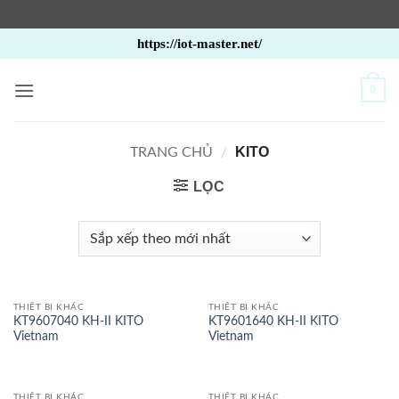
Bỏ
https://iot-master.net/
qua
nội
0
dung
KITO
TRANG CHỦ
/
LỌC
THIẾT BỊ KHÁC
THIẾT BỊ KHÁC
KT9607040 KH-II KITO
KT9601640 KH-II KITO
Vietnam
Vietnam
THIẾT BỊ KHÁC
THIẾT BỊ KHÁC