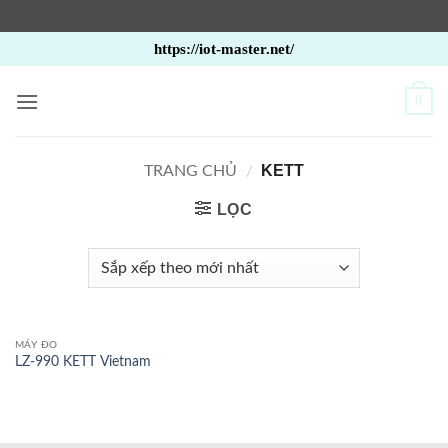
Bỏ
https://iot-master.net/
qua
nội
0
dung
KETT
TRANG CHỦ
/
LỌC
MÁY ĐO
LZ-990 KETT Vietnam