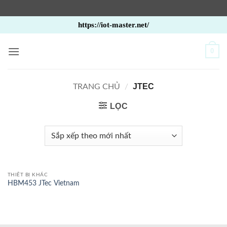
Bỏ
https://iot-master.net/
qua
nội
0
dung
JTEC
TRANG CHỦ
/
LỌC
THIẾT BỊ KHÁC
HBM453 JTec Vietnam