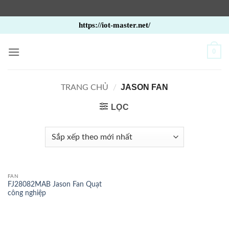
Bỏ
https://iot-master.net/
qua
nội
0
dung
JASON FAN
TRANG CHỦ
/
LỌC
FAN
FJ28082MAB Jason Fan Quạt
công nghiệp