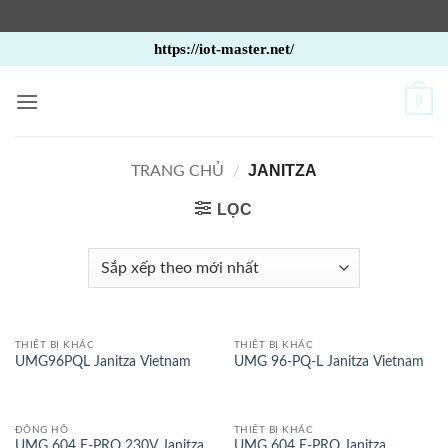
Bỏ
https://iot-master.net/
qua
nội
0
dung
JANITZA
TRANG CHỦ
/
LỌC
THIẾT BỊ KHÁC
THIẾT BỊ KHÁC
UMG96PQL Janitza Vietnam
UMG 96-PQ-L Janitza Vietnam
ĐỒNG HỒ
THIẾT BỊ KHÁC
UMG 604 E-PRO 230V Janitza
UMG 604 E-PRO Janitza