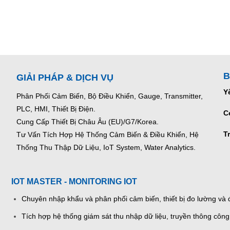
B
GIẢI PHÁP & DỊCH VỤ
Y
Phân Phối Cảm Biến, Bộ Điều Khiển, Gauge,
Transmitter,
PLC, HMI, Thiết Bị Điện.
C
Cung Cấp Thiết Bị Châu Âu (EU)/G7/Korea.
T
Tư Vấn Tích Hợp Hệ Thống Cảm Biến & Điều Khiển, Hệ
Thống Thu Thập Dữ Liệu, IoT System, Water Analytics.
IOT MASTER - MONITORING IOT
Chuyên nhập khẩu và phân phối cảm biến, thiết bị đo lường và đ
Tích hợp hệ thống giám sát thu nhập dữ liệu, truyền thông công