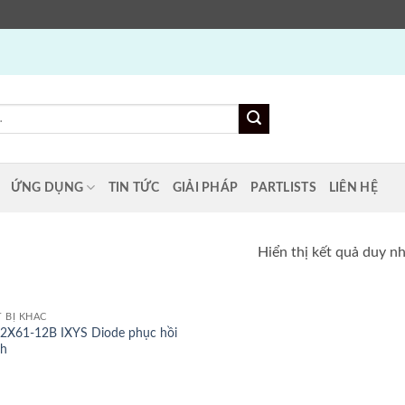
ỨNG DỤNG
TIN TỨC
GIẢI PHÁP
PARTLISTS
LIÊN HỆ
Hiển thị kết quả duy n
T BỊ KHÁC
2X61-12B IXYS Diode phục hồi
h