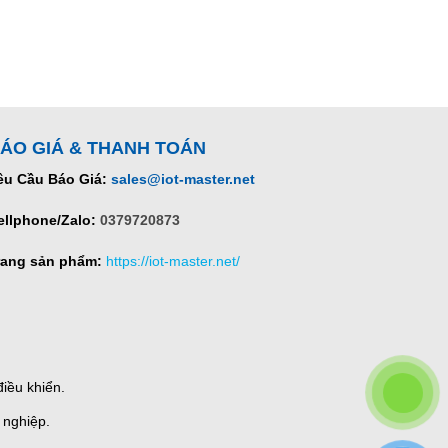
ÁO GIÁ & THANH TOÁN
êu Cầu Báo Giá:
sales@iot-master.net
ellphone/Zalo:
0379720873
rang sản phẩm:
https://iot-master.net/
iều khiển.
 nghiệp.