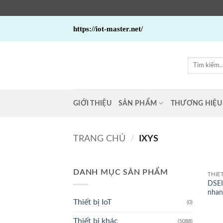
Bỏ
https://iot-master.net/
qua
nội
dung
Tìm
kiếm:
GIỚI THIỆU
SẢN PHẨM
THƯƠNG HIỆU
TRANG CHỦ
/
IXYS
DANH MỤC SẢN PHẨM
THIẾ
DSEI
nhan
Thiết bị IoT
(0)
Thiết bị khác
(5088)