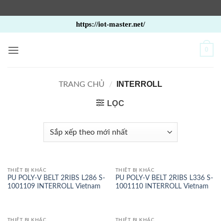
Bỏ
https://iot-master.net/
qua
nội
0
dung
INTERROLL
TRANG CHỦ
/
LỌC
THIẾT BỊ KHÁC
THIẾT BỊ KHÁC
PU POLY-V BELT 2RIBS L286 S-
PU POLY-V BELT 2RIBS L336 S-
1001109 INTERROLL Vietnam
1001110 INTERROLL Vietnam
THIẾT BỊ KHÁC
THIẾT BỊ KHÁC