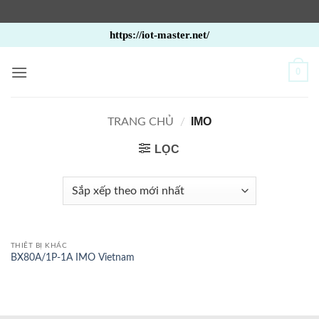
Bỏ
https://iot-master.net/
qua
nội
0
dung
IMO
TRANG CHỦ
/
LỌC
THIẾT BỊ KHÁC
BX80A/1P-1A IMO Vietnam