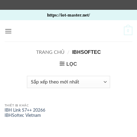
Bỏ
https://iot-master.net/
qua
nội
0
dung
IBHSOFTEC
TRANG CHỦ
/
LỌC
THIẾT BỊ KHÁC
IBH Link S7++ 20266
IBHSoftec Vietnam