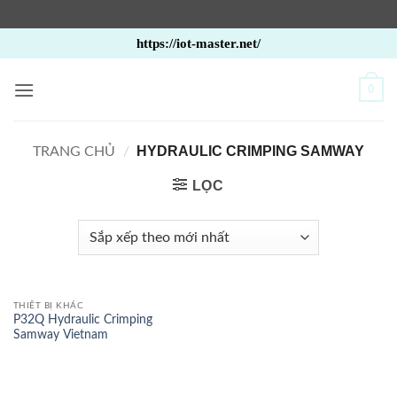
Bỏ
https://iot-master.net/
qua
nội
0
dung
HYDRAULIC CRIMPING SAMWAY
TRANG CHỦ
/
LỌC
THIẾT BỊ KHÁC
P32Q Hydraulic Crimping
Samway Vietnam