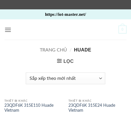
Bỏ
https://iot-master.net/
qua
nội
0
dung
HUADE
TRANG CHỦ
/
LỌC
THIẾT BỊ KHÁC
THIẾT BỊ KHÁC
23QDF6K 315E110 Huade
23QDF6K 315E24 Huade
Vietnam
Vietnam