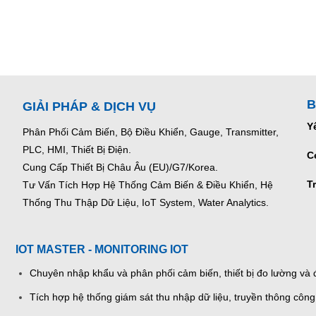
B
GIẢI PHÁP & DỊCH VỤ
Y
Phân Phối Cảm Biến, Bộ Điều Khiển, Gauge,
Transmitter,
PLC, HMI, Thiết Bị Điện.
C
Cung Cấp Thiết Bị Châu Âu (EU)/G7/Korea.
T
Tư Vấn Tích Hợp Hệ Thống Cảm Biến & Điều Khiển, Hệ
Thống Thu Thập Dữ Liệu, IoT System, Water Analytics.
IOT MASTER - MONITORING IOT
Chuyên nhập khẩu và phân phối cảm biến, thiết bị đo lường và đ
Tích hợp hệ thống giám sát thu nhập dữ liệu, truyền thông công