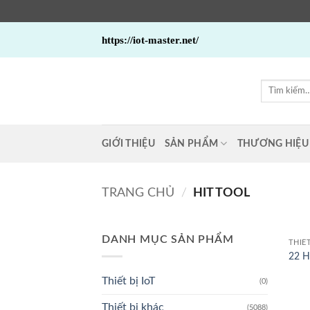
Bỏ
https://iot-master.net/
qua
nội
dung
Tìm
kiếm:
GIỚI THIỆU
SẢN PHẨM
THƯƠNG HIỆU
TRANG CHỦ
/
HIT TOOL
DANH MỤC SẢN PHẨM
THIẾ
22 H
Thiết bị IoT
(0)
Thiết bị khác
(5088)