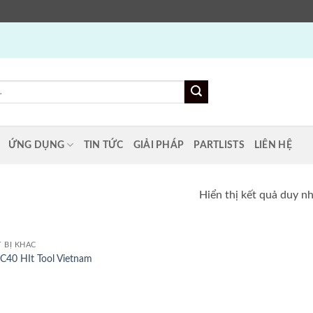
ỨNG DỤNG
TIN TỨC
GIẢI PHÁP
PARTLISTS
LIÊN HỆ
Hiển thị kết quả duy n
T BỊ KHÁC
C40 HIt Tool Vietnam