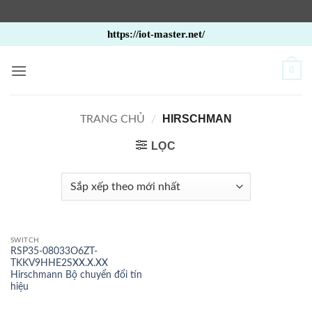
Bỏ
https://iot-master.net/
qua
nội
0
dung
HIRSCHMAN
TRANG CHỦ
/
LỌC
SWITCH
RSP35-08033O6ZT-
TKKV9HHE2SXX.X.XX
Hirschmann Bộ chuyển đổi tín
hiệu