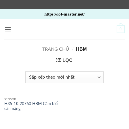
Bỏ
https://iot-master.net/
qua
nội
0
dung
HBM
TRANG CHỦ
/
LỌC
SENSOR
H35-1K 20760 HBM Cảm biến
cân nặng