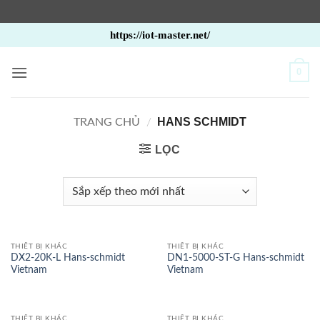
Bỏ
https://iot-master.net/
qua
nội
0
dung
HANS SCHMIDT
TRANG CHỦ
/
LỌC
THIẾT BỊ KHÁC
THIẾT BỊ KHÁC
DX2-20K-L Hans-schmidt
DN1-5000-ST-G Hans-schmidt
Vietnam
Vietnam
THIẾT BỊ KHÁC
THIẾT BỊ KHÁC