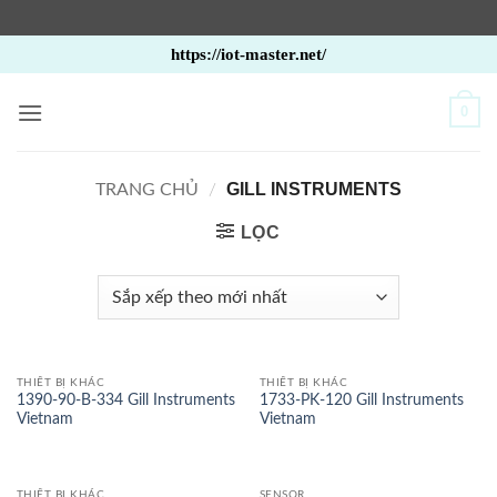
Bỏ
https://iot-master.net/
qua
nội
0
dung
GILL INSTRUMENTS
TRANG CHỦ
/
LỌC
THIẾT BỊ KHÁC
THIẾT BỊ KHÁC
1390-90-B-334 Gill Instruments
1733-PK-120 Gill Instruments
Vietnam
Vietnam
THIẾT BỊ KHÁC
SENSOR