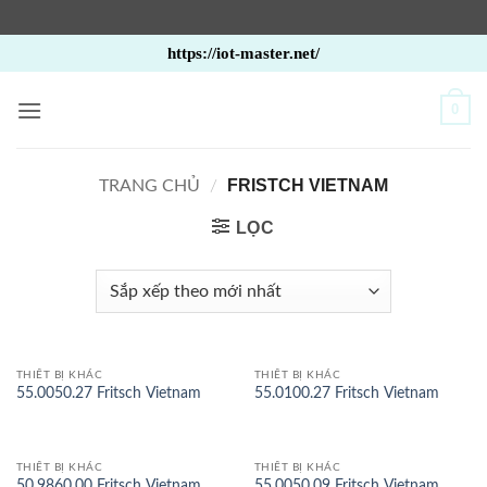
Bỏ
https://iot-master.net/
qua
nội
0
dung
FRISTCH VIETNAM
TRANG CHỦ
/
LỌC
THIẾT BỊ KHÁC
THIẾT BỊ KHÁC
55.0050.27 Fritsch Vietnam
55.0100.27 Fritsch Vietnam
THIẾT BỊ KHÁC
THIẾT BỊ KHÁC
50.9860.00 Fritsch Vietnam
55.0050.09 Fritsch Vietnam