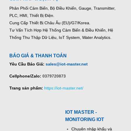
Phân Phối Cảm Biến, Bộ Điều Khiển, Gauge,
Transmitter,
PLC, HMI, Thiết Bị Điện.
Cung Cấp Thiết Bị Châu Âu (EU)/G7/Korea.
Tư Vấn Tích Hợp Hệ Thống Cảm Biến & Điều Khiển, Hệ
Thống Thu Thập Dữ Liệu, IoT System, Water Analytics.
BÁO GIÁ & THANH TOÁN
Yêu Cầu Báo Giá:
sales@iot-master.net
Cellphone/Zalo:
0379720873
Trang sản phẩm:
https://iot-master.net/
IOT MASTER -
MONITORING IOT
Chuyên nhập khẩu và