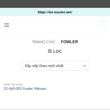
Bỏ
https://iot-master.net/
qua
nội
0
dung
FOWLER
TRANG CHỦ
/
LỌC
THIẾT BỊ KHÁC
52-460-005 Fowler Vietnam