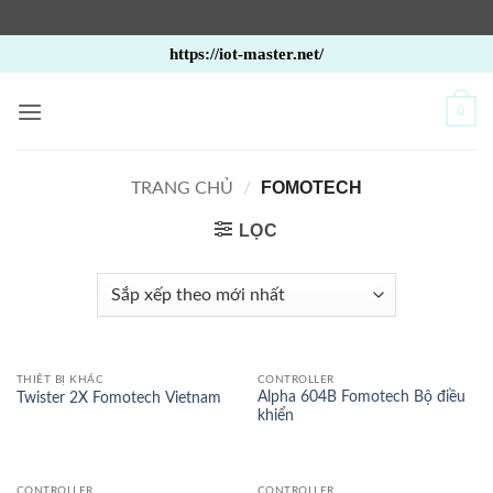
Bỏ
https://iot-master.net/
qua
nội
0
dung
FOMOTECH
TRANG CHỦ
/
LỌC
THIẾT BỊ KHÁC
CONTROLLER
Alpha 604B Fomotech Bộ điều
Twister 2X Fomotech Vietnam
khiển
CONTROLLER
CONTROLLER