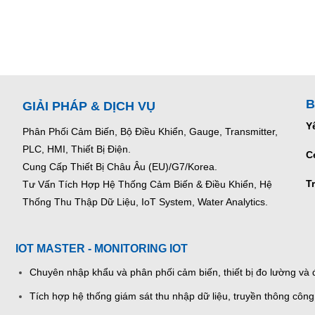
B
GIẢI PHÁP & DỊCH VỤ
Y
Phân Phối Cảm Biến, Bộ Điều Khiển, Gauge,
Transmitter,
PLC, HMI, Thiết Bị Điện.
C
Cung Cấp Thiết Bị Châu Âu (EU)/G7/Korea.
T
Tư Vấn Tích Hợp Hệ Thống Cảm Biến & Điều Khiển, Hệ
Thống Thu Thập Dữ Liệu, IoT System, Water Analytics.
IOT MASTER - MONITORING IOT
Chuyên nhập khẩu và phân phối cảm biến, thiết bị đo lường và đ
Tích hợp hệ thống giám sát thu nhập dữ liệu, truyền thông công