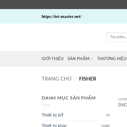
Bỏ
https://iot-master.net/
qua
nội
dung
Tìm
kiếm:
GIỚI THIỆU
SẢN PHẨM
THƯƠNG HIỆU
TRANG CHỦ
/
FISHER
DANH MỤC SẢN PHẨM
CONT
DVC2
Thiết bị IoT
(0)
Thiết bị khác
(5088)