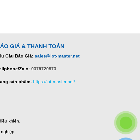
ÁO GIÁ & THANH TOÁN
êu Cầu Báo Giá:
sales@iot-master.net
ellphone/Zalo:
0379720873
rang sản phẩm:
https://iot-master.net/
iều khiển.
 nghiệp.