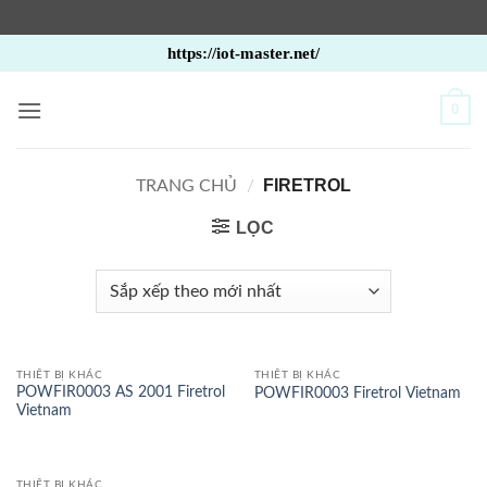
Bỏ
https://iot-master.net/
qua
nội
0
dung
FIRETROL
TRANG CHỦ
/
LỌC
THIẾT BỊ KHÁC
THIẾT BỊ KHÁC
POWFIR0003 AS 2001 Firetrol
POWFIR0003 Firetrol Vietnam
Vietnam
THIẾT BỊ KHÁC