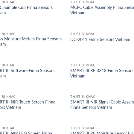
T BỊ KHÁC
THIẾT BỊ KHÁC
 Sample Cup Finna Sensors
MCPC Cable Assembly Finna Sens
nam
Vietnam
T BỊ KHÁC
THIẾT BỊ KHÁC
ess Moisture Meters Finna Sensors
DC-2011 Finna Sensors Vietnam
nam
T BỊ KHÁC
THIẾT BỊ KHÁC
T III Software Finna Sensors
SMART III RF 3X18 Finna Sensors
nam
Vietnam
T BỊ KHÁC
THIẾT BỊ KHÁC
T III NIR Touch Screen Finna
SMART III NIR Signal Cable Assem
ors Vietnam
Finna Sensors Vietnam
T BỊ KHÁC
THIẾT BỊ KHÁC
T III NIR LED Screen Finna
SMART III RF Moisture Sensor Fi