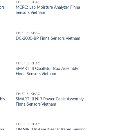
THIẾT BỊ KHÁC
ors
MCPC: Lab Moisture Analyzer Finna
Sensors Vietnam
THIẾT BỊ KHÁC
DC-2000-BP Finna Sensors Vietnam
THIẾT BỊ KHÁC
SMART III Oscillator Box Assembly
Finna Sensors Vietnam
THIẾT BỊ KHÁC
bly
SMART III NIR Power Cable Assembly
Finna Sensors Vietnam
THIẾT BỊ KHÁC
nna
OMNIR: On-Line Near Infrared Sensor