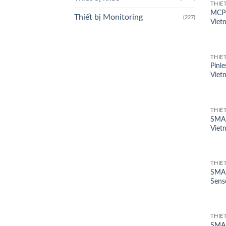
THIẾ
MCPC
Thiết bị Monitoring
(227)
Viet
THIẾ
Pinl
Viet
THIẾ
SMAR
Viet
THIẾ
SMAR
Sens
THIẾ
SMAR