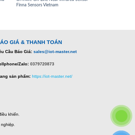
Finna Sensors Vietnam
ÁO GIÁ & THANH TOÁN
êu Cầu Báo Giá:
sales@iot-master.net
ellphone/Zalo:
0379720873
rang sản phẩm:
https://iot-master.net/
iều khiển.
 nghiệp.