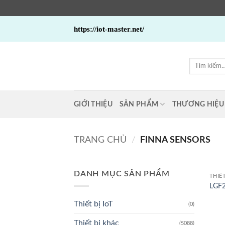
Bỏ
https://iot-master.net/
qua
nội
dung
Tìm
kiếm:
GIỚI THIỆU
SẢN PHẨM
THƯƠNG HIỆU
TRANG CHỦ
/
FINNA SENSORS
DANH MỤC SẢN PHẨM
THIẾ
LGF2
Thiết bị IoT
(0)
Thiết bị khác
(5088)