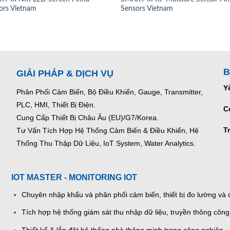
ors Vietnam
Sensors Vietnam
B
GIẢI PHÁP & DỊCH VỤ
Y
Phân Phối Cảm Biến, Bộ Điều Khiển, Gauge,
Transmitter,
PLC, HMI, Thiết Bị Điện.
C
Cung Cấp Thiết Bị Châu Âu (EU)/G7/Korea.
T
Tư Vấn Tích Hợp Hệ Thống Cảm Biến & Điều Khiển, Hệ
Thống Thu Thập Dữ Liệu, IoT System, Water Analytics.
IOT MASTER - MONITORING IOT
Chuyên nhập khẩu và phân phối cảm biến, thiết bị đo lường và đ
Tích hợp hệ thống giám sát thu nhập dữ liệu, truyền thông công
Thiết kế & lắp đặt hệ thống nhà thông minh trong công nghiệp.