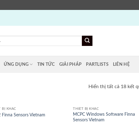
ỨNG DỤNG
TIN TỨC
GIẢI PHÁP
PARTLISTS
LIÊN HỆ
Hiển thị tất cả 18 kết 
T BỊ KHÁC
THIẾT BỊ KHÁC
MCPC Windows Software Finna
 Finna Sensors Vietnam
Sensors Vietnam