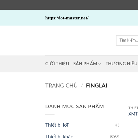
Bỏ
https://iot-master.net/
qua
nội
dung
Tìm
kiếm:
GIỚI THIỆU
SẢN PHẨM
THƯƠNG HIỆU
TRANG CHỦ
/
FINGLAI
DANH MỤC SẢN PHẨM
THIẾ
XMT-
Thiết bị IoT
(0)
Thiết bị khác
(5088)