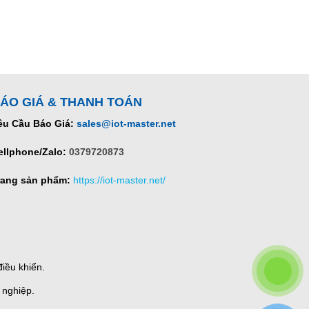
ÁO GIÁ & THANH TOÁN
êu Cầu Báo Giá:
sales@iot-master.net
ellphone/Zalo:
0379720873
rang sản phẩm:
https://iot-master.net/
iều khiển.
 nghiệp.