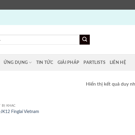
ỨNG DỤNG
TIN TỨC
GIẢI PHÁP
PARTLISTS
LIÊN HỆ
Hiển thị kết quả duy n
T BỊ KHÁC
JK12 Finglai Vietnam