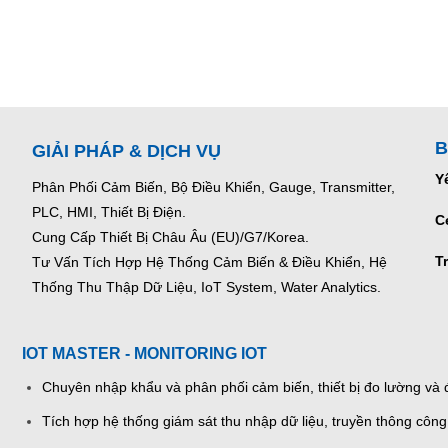
B
GIẢI PHÁP & DỊCH VỤ
Y
Phân Phối Cảm Biến, Bộ Điều Khiển, Gauge,
Transmitter,
PLC, HMI, Thiết Bị Điện.
C
Cung Cấp Thiết Bị Châu Âu (EU)/G7/Korea.
T
Tư Vấn Tích Hợp Hệ Thống Cảm Biến & Điều Khiển, Hệ
Thống Thu Thập Dữ Liệu, IoT System, Water Analytics.
IOT MASTER - MONITORING IOT
Chuyên nhập khẩu và phân phối cảm biến, thiết bị đo lường và đ
Tích hợp hệ thống giám sát thu nhập dữ liệu, truyền thông công