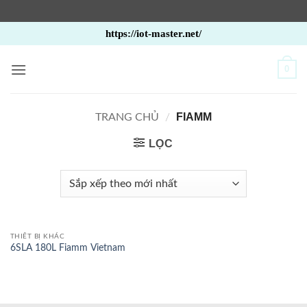
Bỏ
https://iot-master.net/
qua
nội
0
dung
FIAMM
TRANG CHỦ
/
LỌC
THIẾT BỊ KHÁC
6SLA 180L Fiamm Vietnam