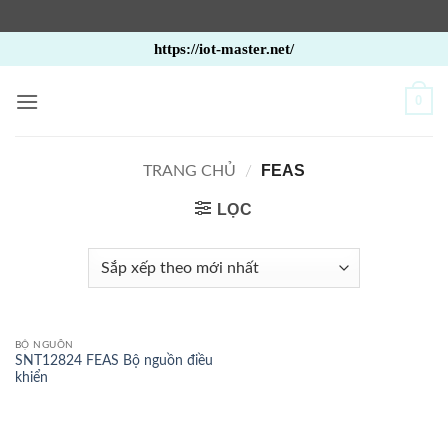
Bỏ
https://iot-master.net/
qua
nội
0
dung
FEAS
TRANG CHỦ
/
LỌC
BỘ NGUỒN
SNT12824 FEAS Bộ nguồn điều
khiển